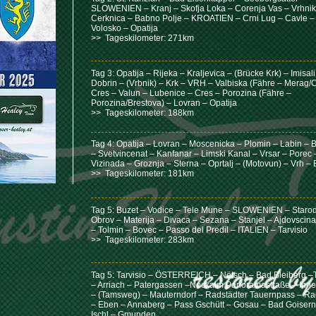
SLOWENIEN – Kranj – Skofja Loka – Corenja Vas – Vrhnik
Cerknica – Babno Polje – KROATIEN – Crni Lug – Cavle –
Volosko – Opatija
>> Tageskilometer: 271km
Tag 3: Opatija – Rijeka – Kraljevica – (Brücke Krk) – Imisali
Dobrin – (Vrbnik) – Krk – VRH – Valbiska (Fähre – Merag/C
Cres – Valun – Lubenice – Cres – Porozina (Fähre –
Porozina/Brestova) – Lovran – Opatija
>> Tageskilometer: 188km
Tag 4: Opatija – Lovran – Moscenicka – Plomin – Labin – 
– Svetvincenat – Kanfanar – Limski Kanal – Vrsar – Porec 
Vizinada – Groznja – Sterna – Oprtalj – (Motovun) – Vrh – 
>> Tageskilometer: 181km
Tag 5: Buzet – Vodice – Tele Mune – SLOWENIEN – Staro
Obrov – Materija – Divaca – Sezana – Stanjel – Ajdovscina 
– Tolmin – Bovec – Passo del Predil – ITALIEN – Tarvisio
>> Tageskilometer: 283km
Tag 5: Tarvisio – ÖSTERREICH – Nötsch – Bad Bleiberg –T
– Arriach – Patergassen –Nockalm Panoramastraße – Inn
– (Tamsweg) – Mauterndorf – Radstädter Tauernpass – Ra
– Eben – Annaberg – Pass Gschütt – Gosau – Bad Goisern
Ischl – Gmunden