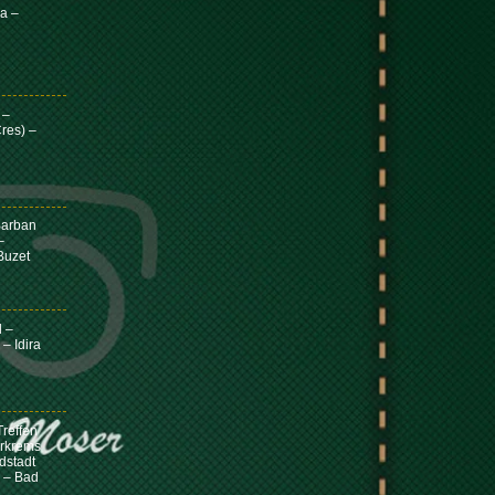
a –
 –
res) –
Barban
–
Buzet
d –
– Idira
reffen
erkrems
dstadt
 – Bad