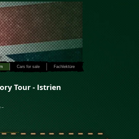
am
Cars for sale
Fachlektüre
ry Tour - Istrien
e –