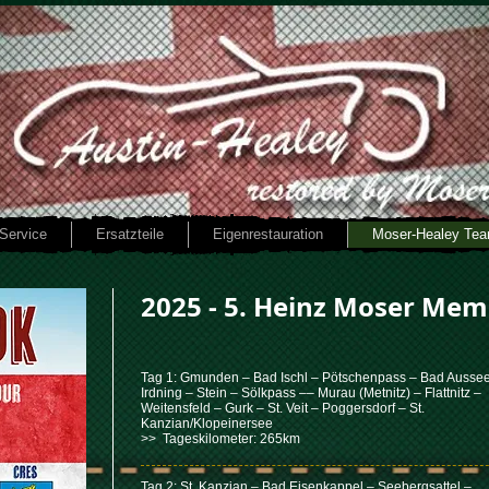
Service
Ersatzteile
Eigenrestauration
Moser-Healey Te
2025 - 5. Heinz Moser Memo
Tag 1: Gmunden – Bad Ischl – Pötschenpass – Bad Ausse
Irdning – Stein – Sölkpass –– Murau (Metnitz) – Flattnitz –
Weitensfeld – Gurk – St. Veit – Poggersdorf – St.
Kanzian/Klopeinersee
>> Tageskilometer: 265km
Tag 2: St. Kanzian – Bad Eisenkappel – Seebergsattel –